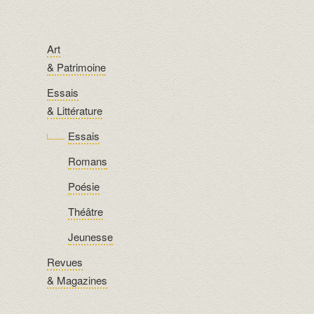
Art
& Patrimoine
Essais
& Littérature
Essais
Romans
Poésie
Théâtre
Jeunesse
Revues
& Magazines