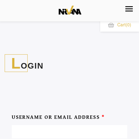
Cart
(0)
L
OGIN
USERNAME OR EMAIL ADDRESS
*