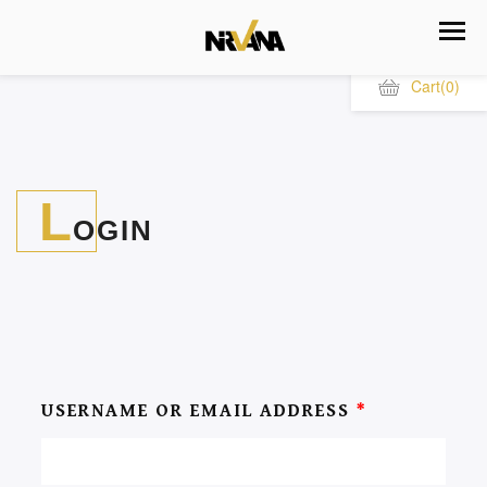
Cart
(0)
L
OGIN
USERNAME OR EMAIL ADDRESS
*