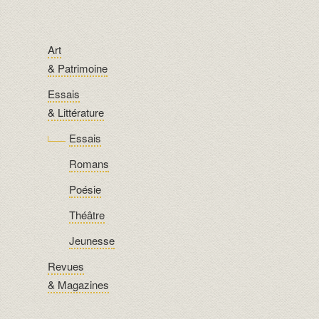
Art
& Patrimoine
Essais
& Littérature
Essais
Romans
Poésie
Théâtre
Jeunesse
Revues
& Magazines