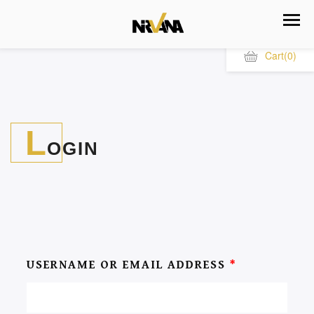
Cart
(0)
L
OGIN
USERNAME OR EMAIL ADDRESS
*