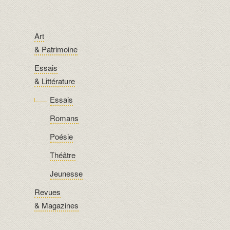
Art
& Patrimoine
Essais
& Littérature
Essais
Romans
Poésie
Théâtre
Jeunesse
Revues
& Magazines