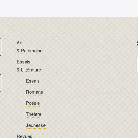
Art
& Patrimoine
Essais
& Littérature
Essais
Romans
Poésie
Théâtre
Jeunesse
Revues