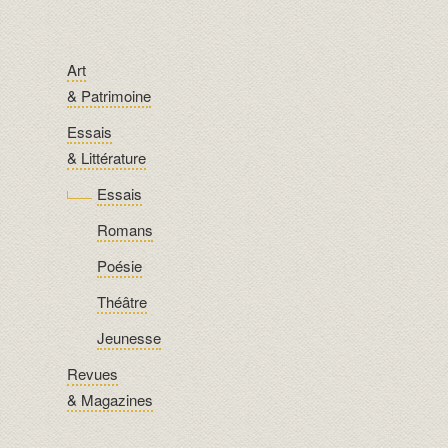
Art
& Patrimoine
Essais
& Littérature
Essais
Romans
Poésie
Théâtre
Jeunesse
Revues
& Magazines