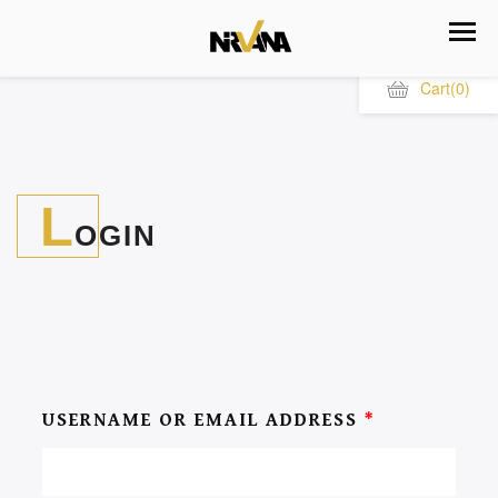
Cart
(0)
L
OGIN
USERNAME OR EMAIL ADDRESS
*