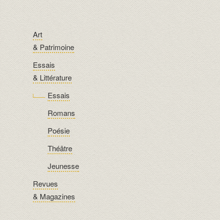
Art
& Patrimoine
Essais
& Littérature
Essais
Romans
Poésie
Théâtre
Jeunesse
Revues
& Magazines