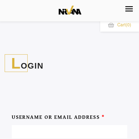
Cart
(0)
L
OGIN
USERNAME OR EMAIL ADDRESS
*