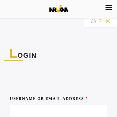
Cart
(0)
L
OGIN
USERNAME OR EMAIL ADDRESS
*