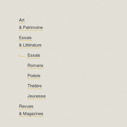
Art
& Patrimoine
Essais
& Littérature
Essais
Romans
Poésie
Théâtre
Jeunesse
Revues
& Magazines