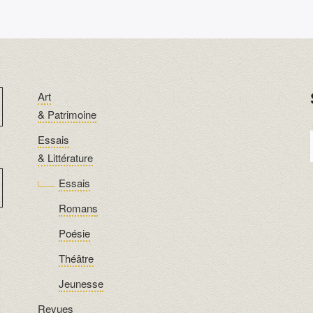
Art
& Patrimoine
Essais
& Littérature
Essais
Romans
Poésie
Théâtre
Jeunesse
Revues