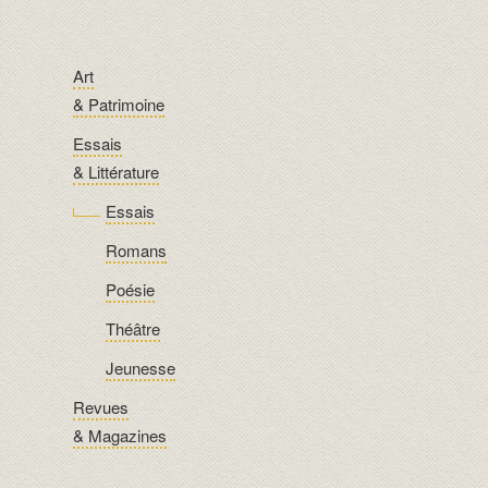
Art
& Patrimoine
Essais
& Littérature
Essais
Romans
Poésie
Théâtre
Jeunesse
Revues
& Magazines