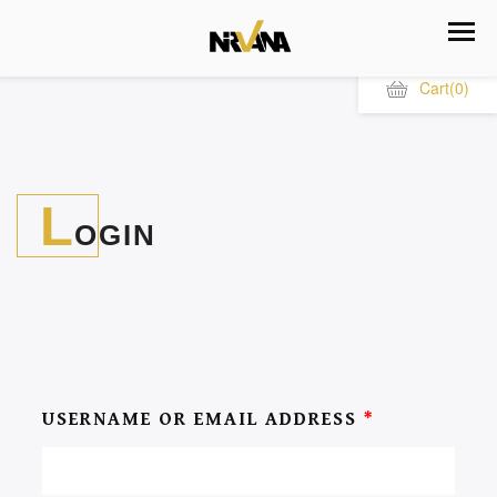
Cart
(0)
L
OGIN
USERNAME OR EMAIL ADDRESS
*