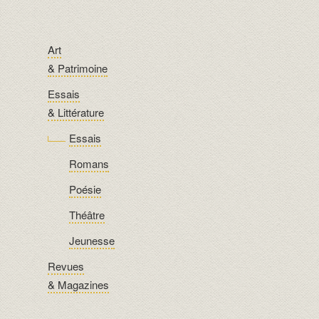
Art
& Patrimoine
Essais
& Littérature
Essais
Romans
Poésie
Théâtre
Jeunesse
Revues
& Magazines