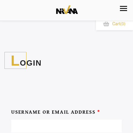
Cart
(0)
L
OGIN
USERNAME OR EMAIL ADDRESS
*