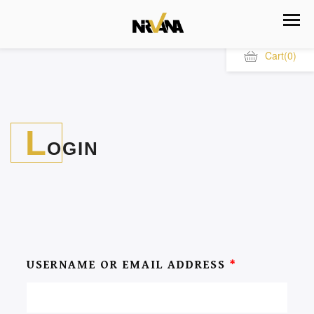
Cart
(0)
L
OGIN
USERNAME OR EMAIL ADDRESS
*