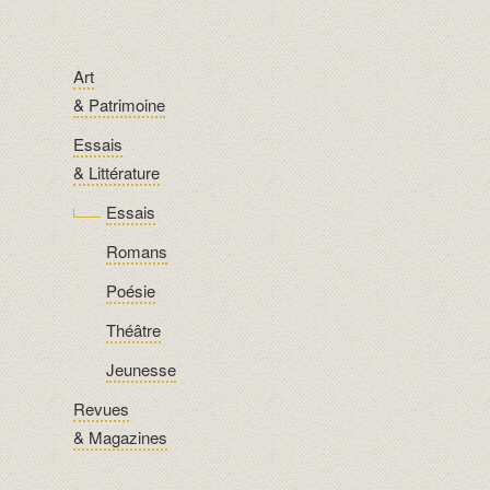
Art
& Patrimoine
Essais
& Littérature
Essais
Romans
Poésie
Théâtre
Jeunesse
Revues
& Magazines