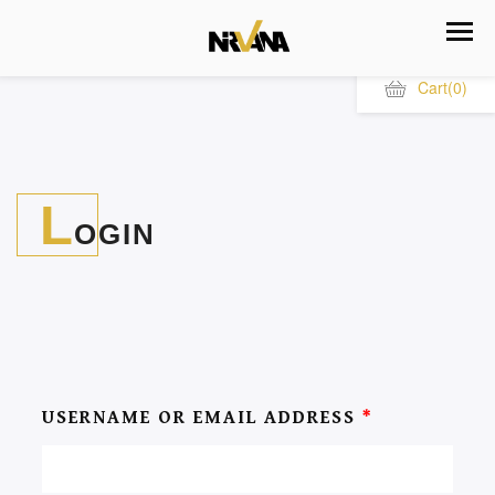
Cart
(0)
L
OGIN
USERNAME OR EMAIL ADDRESS
*