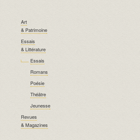
Art
& Patrimoine
Essais
& Littérature
Essais
Romans
Poésie
Théâtre
Jeunesse
Revues
& Magazines