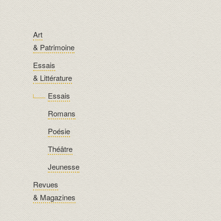
Art
& Patrimoine
Essais
& Littérature
Essais
Romans
Poésie
Théâtre
Jeunesse
Revues
& Magazines