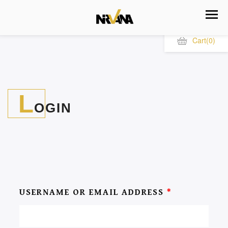
Cart
(0)
L
OGIN
USERNAME OR EMAIL ADDRESS
*