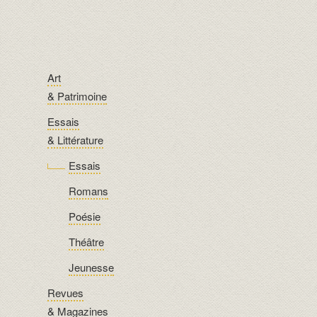
Art
& Patrimoine
Essais
& Littérature
Essais
Romans
Poésie
Théâtre
Jeunesse
Revues
& Magazines