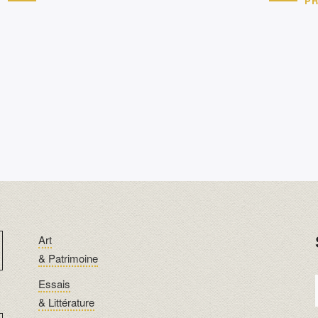
T
PR
Art
& Patrimoine
Essais
& Littérature