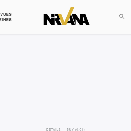
EVUES
ZINES
DETAILS
BUY (0.01)