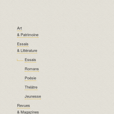
Art
& Patrimoine
Essais
& Littérature
Essais
Romans
Poésie
Théâtre
Jeunesse
Revues
& Magazines