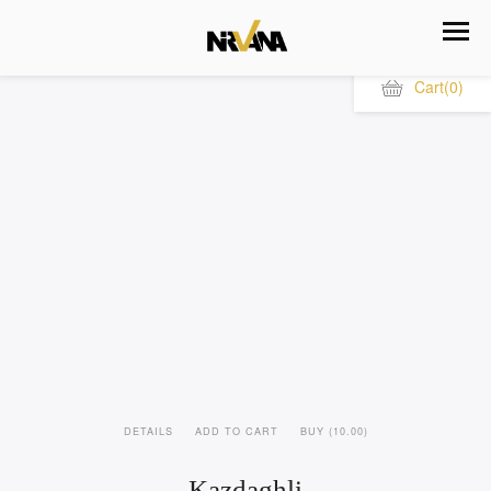
Cart
(0)
DETAILS
ADD TO CART
BUY (10.00)
Kazdaghli