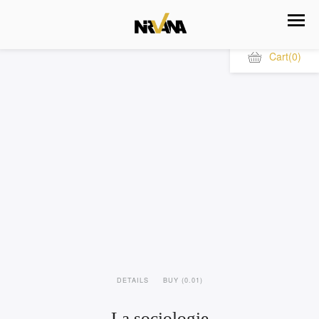
Cart
(0)
DETAILS
BUY (0.01)
La sociologie