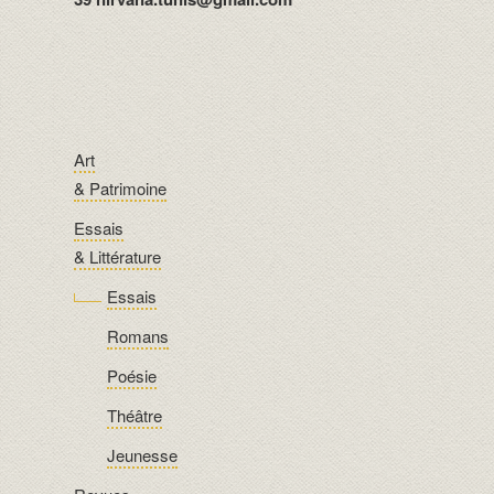
Art
& Patrimoine
Essais
& Littérature
Essais
Romans
Poésie
Théâtre
Jeunesse