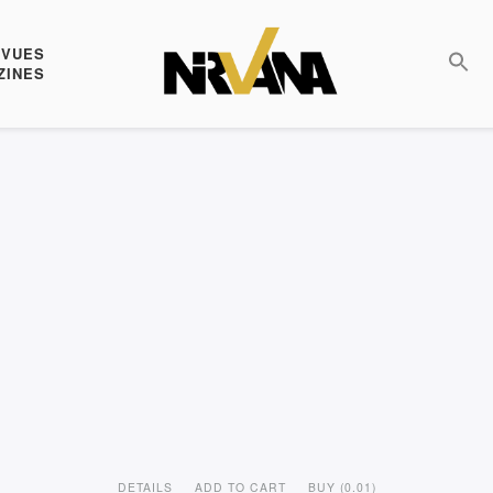
EVUES
ZINES
DETAILS
ADD TO CART
BUY (0.01)