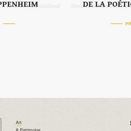
PPENHEIM
DE LA POÉT
T
PR
Art
& Patrimoine