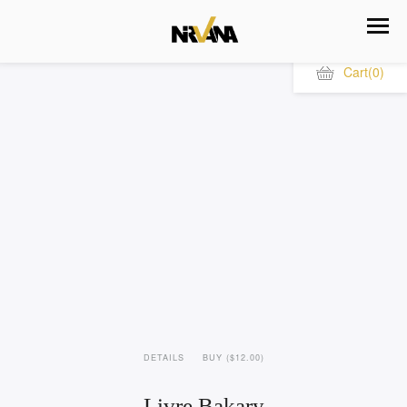
Cart
(0)
DETAILS
BUY ($12.00)
Livre Bakary