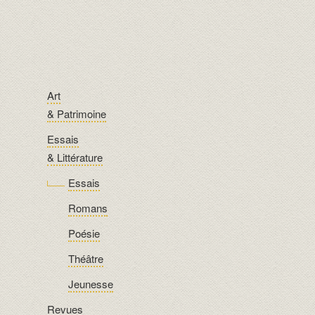
Art
& Patrimoine
Essais
& Littérature
Essais
Romans
Poésie
Théâtre
Jeunesse
Revues