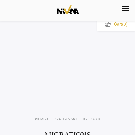
Cart
(0)
DETAILS
ADD TO CART
BUY (0.01)
MIGRATIONS