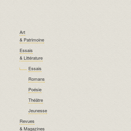
Art
& Patrimoine
Essais
& Littérature
Essais
Romans
Poésie
Théâtre
Jeunesse
Revues
& Magazines