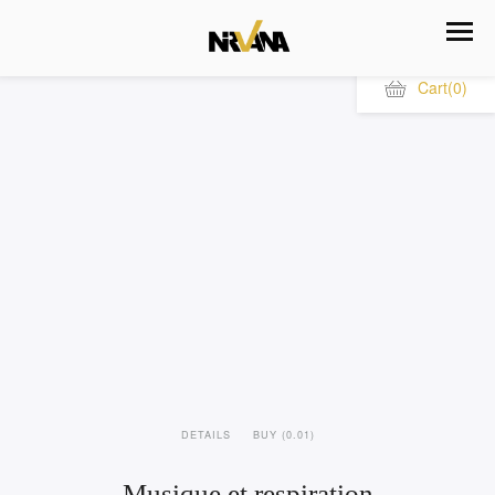
Cart
(0)
DETAILS
BUY (0.01)
Musique et respiration