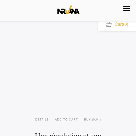
Cart
(0)
DETAILS
ADD TO CART
BUY (0.01)
Une révolution et son