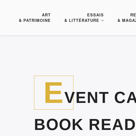
ART
ESSAIS
R
& PATRIMOINE
& LITTÉRATURE
& MAGA
E
VENT CA
BOOK READ