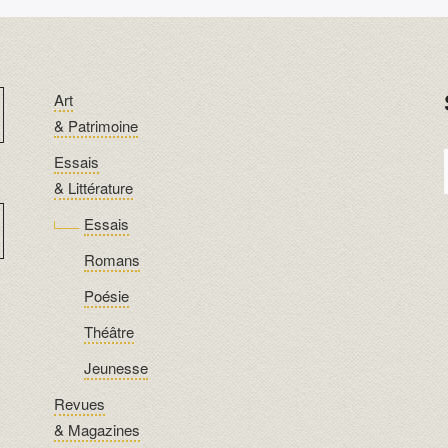
Art
& Patrimoine
Essais
& Littérature
Essais
Romans
Poésie
Théâtre
Jeunesse
Revues
& Magazines