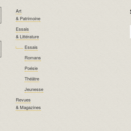
Art
& Patrimoine
Essais
& Littérature
Essais
Romans
Poésie
Théâtre
Jeunesse
Revues
& Magazines