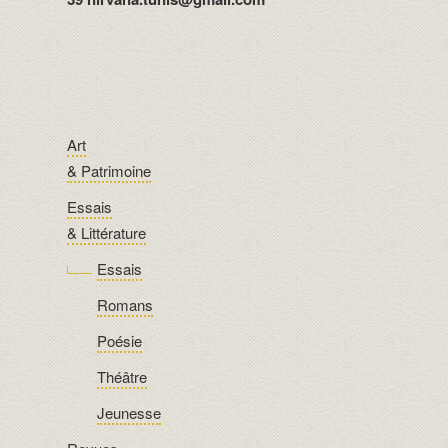
Art
& Patrimoine
Essais
& Littérature
Essais
Romans
Poésie
Théâtre
Jeunesse