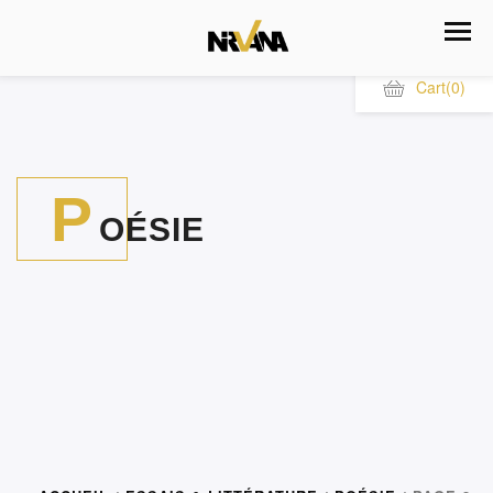
Cart
(0)
P
OÉSIE