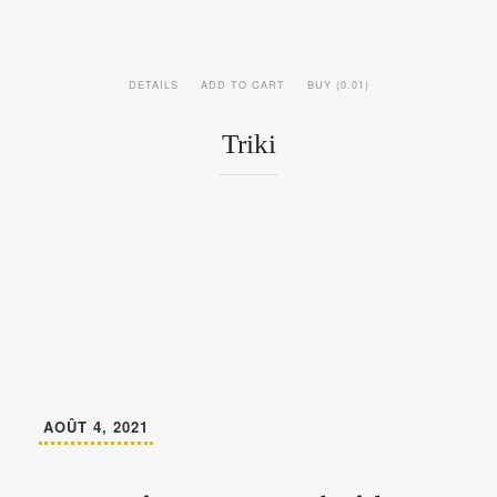
DETAILS
ADD TO CART
BUY (0.01)
Triki
AOÛT 4, 2021