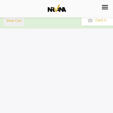
“ا المعركة الحاسمة الإستقلال وبناء الدولة الحديثة وإسناد السيادة
للشعب (Version PDF)” has been added to your cart.
Cart
(1)
View Cart