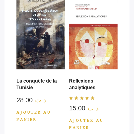
La conquête de la
Réflexions
Tunisie
analytiques
د.ت
28.00
Note
د.ت
15.00
3.00
sur 5
AJOUTER AU
PANIER
AJOUTER AU
PANIER