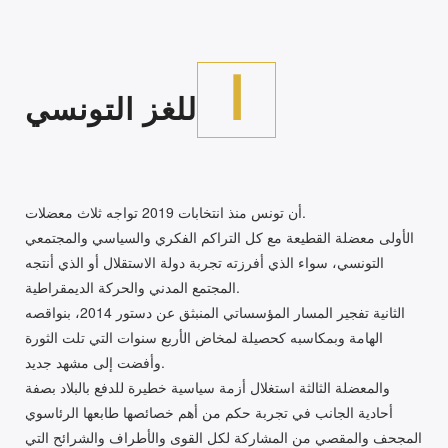
ا
للغز التونسي
أن تونس منذ انتخابات 2019 تواجه ثلاث معضلات.
الأولى معضلة القطيعة مع كل التراكم الفكري والسياسي والمجتمعي
التونسي، سواء الذي أفرزته تجربة دولة الاستقلال أو الذي أنتجه
المجتمع المدني والحركة الديمقراطية.
الثانية تفجير المسار المؤسساتي المنبثق عن دستور 2014، بنواقصه
الهامة وبمكاسبه كحصيلة لمخاض الأربع سنوات التي تلت الثورة
وأفضت إلى مشهد جديد.
والمعضلة الثالثة استغلال أزمة سياسية خطيرة للدفع بالبلاد بصفة
أحادية الجانب في تجربة حكم من أهم خصائصها طابعها الرئاسوي
المجحف والمقصي من المشاركة لكل القوى والأطراف والشرائح التي