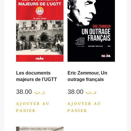
Les documents
Eric Zemmour, Un
majeurs de l’UGTT
outrage français
د.ت
38.00
د.ت
38.00
AJOUTER AU
AJOUTER AU
PANIER
PANIER