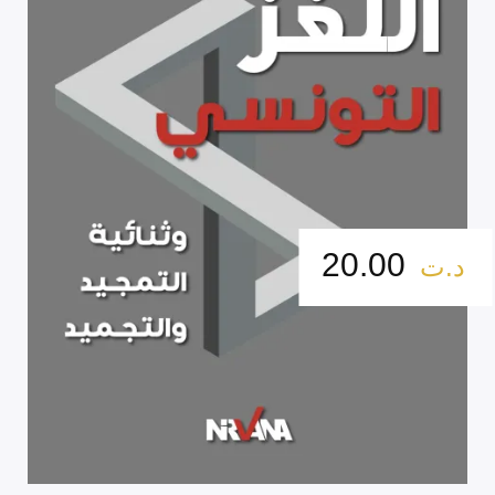
20.00
د.ت