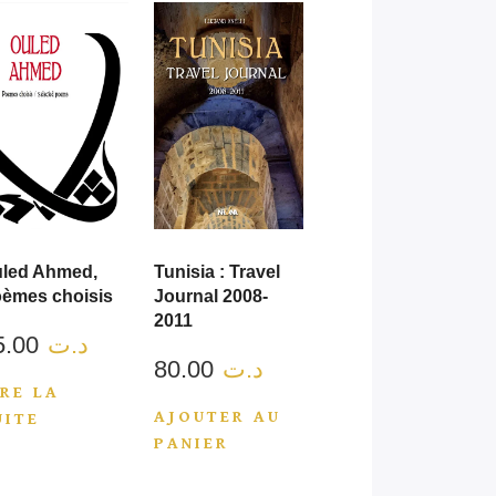
led Ahmed,
Tunisia : Travel
èmes choisis
Journal 2008-
2011
55.00
د.ت
80.00
د.ت
IRE LA
AJOUTER AU
UITE
PANIER