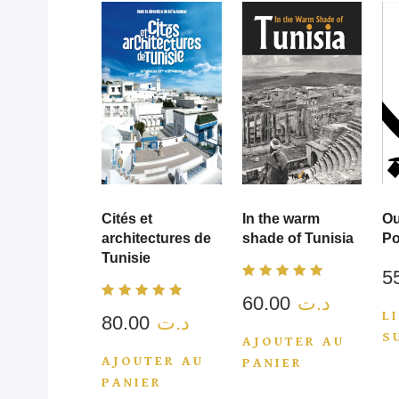
Cités et
In the warm
Ou
architectures de
shade of Tunisia
Po
Tunisie
Note
60.00
د.ت
4.00
Note
sur 5
L
80.00
د.ت
5.00
sur 5
S
AJOUTER AU
AJOUTER AU
PANIER
PANIER