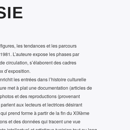
SIE
s figures, les tendances et les parcours
t 1981. L’auteure expose les phases par
de circulation, s’élaborent des cadres
x d’exposition.
nrichit les entrées dans l’histoire culturelle
ure met à plat une documentation (articles de
 photos et des reproductions (provenant
parlent aux lecteurs et lectrices désirant
ui prend forme à partir de la fin du XIXème
ions et des données qui tracent une vue
e intellectuel et artistique tunisien tout au long