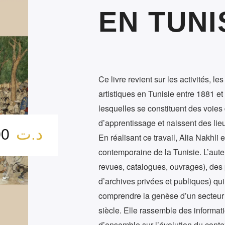
EN TUNI
Ce livre revient sur les activités, le
artistiques en Tunisie entre 1881 e
lesquelles se constituent des voies 
d’apprentissage et naissent des lieu
د.ت
75.00
En réalisant ce travail, Alia Nakhli e
contemporaine de la Tunisie. L’aute
revues, catalogues, ouvrages), des
d’archives privées et publiques) qui 
comprendre la genèse d’un secteur q
siècle. Elle rassemble des informat
d’ensemble sur l’évolution du context