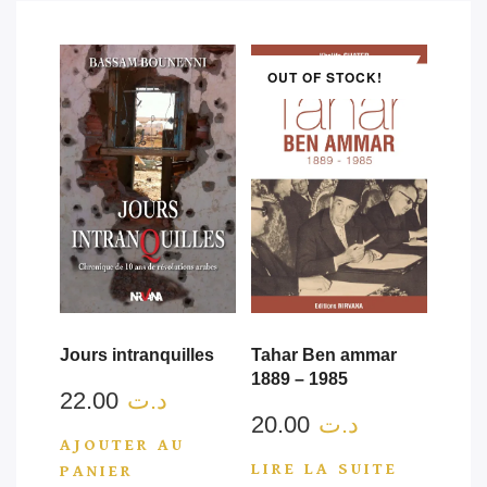
OUT OF STOCK!
Jours intranquilles
Tahar Ben ammar
1889 – 1985
22.00
د.ت
20.00
د.ت
AJOUTER AU
LIRE LA SUITE
PANIER