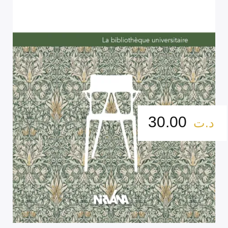
30.00
د.ت