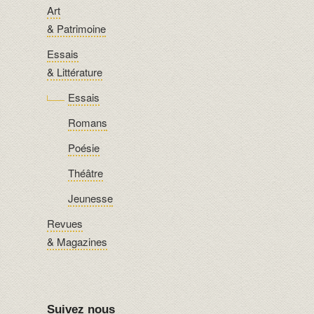
Art
& Patrimoine
Essais
& Littérature
Essais
Romans
Poésie
Théâtre
Jeunesse
Revues
& Magazines
Suivez nous