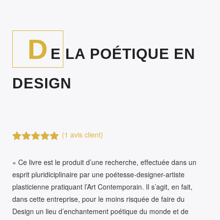
D
E LA POÉTIQUE EN
DESIGN
(
1
avis client)
Noté
1
5.00
sur 5 basé
« Ce livre est le produit d’une recherche, effectuée dans un
sur
esprit pluridiciplinaire par une poétesse-designer-artiste
notation
client
plasticienne pratiquant l’Art Contemporain. Il s’agit, en fait,
dans cette entreprise, pour le moins risquée de faire du
Design un lieu d’enchantement poétique du monde et de