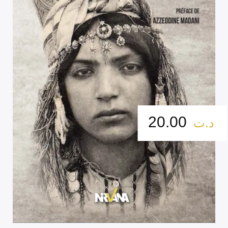
20.00
د.ت