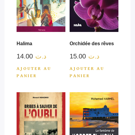
Halima
Orchidée des rêves
14.00
د.ت
15.00
د.ت
AJOUTER AU
AJOUTER AU
PANIER
PANIER