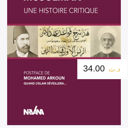
34.00
د.ت