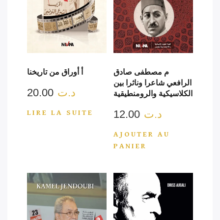
م مصطفى صادق
أ أوراق من تاريخنا
الرافعي شاعرا وناثرا بين
20.00
د.ت
الكلاسيكية والرومنطيقية
12.00
د.ت
LIRE LA SUITE
AJOUTER AU
PANIER