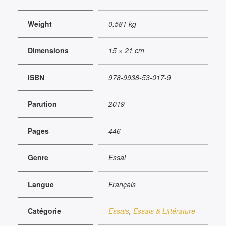
FRANCE
ET
Weight
0.581 kg
EN
TUNISIE
Dimensions
15 × 21 cm
ISBN
978-9938-53-017-9
Parution
2019
Pages
446
Genre
Essai
Langue
Français
Catégorie
Essais
,
Essais & Littérature