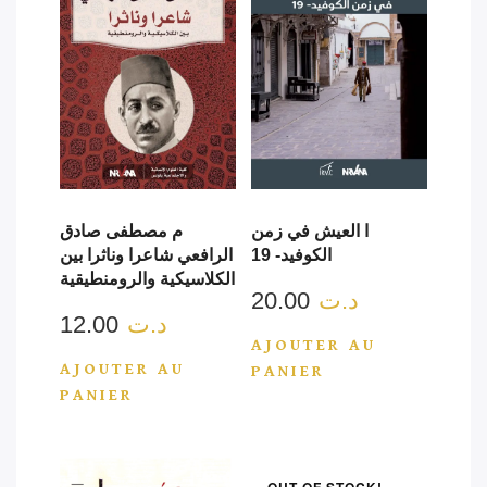
ا العيش في زمن
م مصطفى صادق
الكوفيد- 19
الرافعي شاعرا وناثرا بين
الكلاسيكية والرومنطيقية
20.00
د.ت
12.00
د.ت
AJOUTER AU
AJOUTER AU
PANIER
PANIER