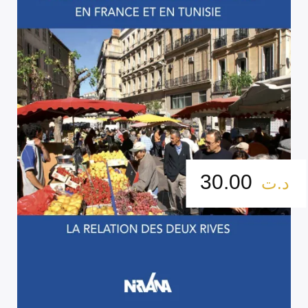
30.00
د.ت