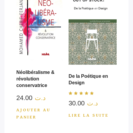
OUT OF STOCK!
Néolibéralisme &
De la Poétique en
révolution
Design
conservatrice
24.00
د.ت
Note
30.00
د.ت
5.00
sur 5
AJOUTER AU
LIRE LA SUITE
PANIER