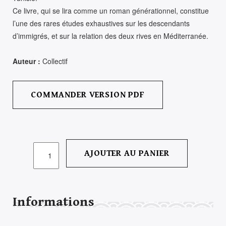
Ce livre, qui se lira comme un roman générationnel, constitue
l’une des rares études exhaustives sur les descendants
d’immigrés, et sur la relation des deux rives en Méditerranée.
Auteur :
Collectif
COMMANDER VERSION PDF
QUANTITÉ
AJOUTER AU PANIER
DE
LES
DESCENDANTS
D’IMMIGRÉS
Informations
TUNISIENS
EN