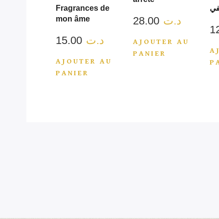
Fragrances de
في
mon âme
28.00
د.ت
15.00
د.ت
AJOUTER AU
A
PANIER
AJOUTER AU
P
PANIER