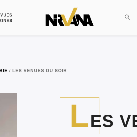
EVUES
ZINES
SIE
/ LES VENUES DU SOIR
L
ES V