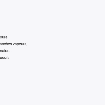
idure
lanches vapeurs,
 nature,
lueurs.