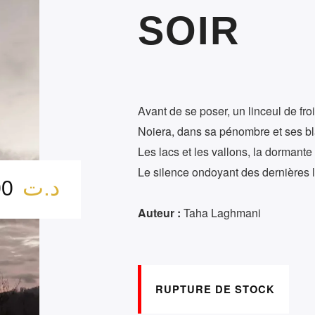
SOIR
Avant de se poser, un linceul de fro
Noiera, dans sa pénombre et ses b
Les lacs et les vallons, la dormante
Le silence ondoyant des dernières 
د.ت
15.00
Auteur :
Taha Laghmani
RUPTURE DE STOCK