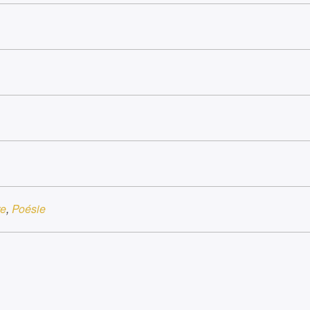
re
,
Poésie