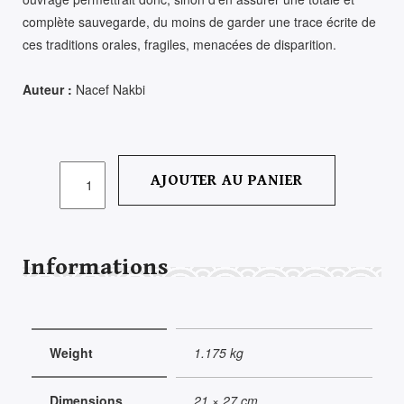
complète sauvegarde, du moins de garder une trace écrite de
ces traditions orales, fragiles, menacées de disparition.
Auteur :
Nacef Nakbi
QUANTITÉ
AJOUTER AU PANIER
DE
MAGIE
ET
SACRE
Informations
DE
L'ODEUR
Weight
1.175 kg
Dimensions
21 × 27 cm