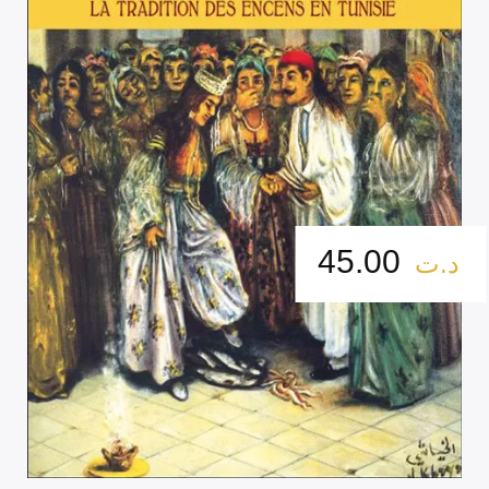
45.00
د.ت