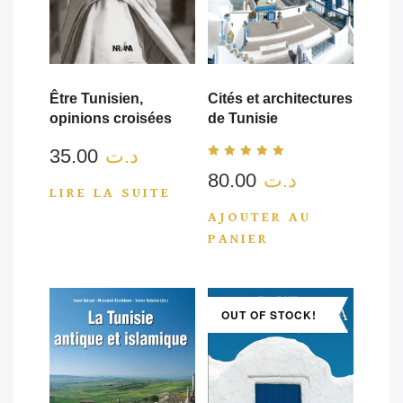
Être Tunisien,
Cités et architectures
opinions croisées
de Tunisie
35.00
د.ت
Note
80.00
د.ت
5.00
sur 5
LIRE LA SUITE
AJOUTER AU
PANIER
OUT OF STOCK!