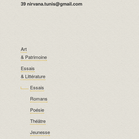
39 nirvana.tunis@gmail.com
Art
& Patrimoine
Essais
& Littérature
Essais
Romans
Poésie
Théâtre
Jeunesse