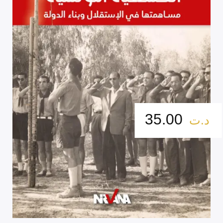
35.00
د.ت