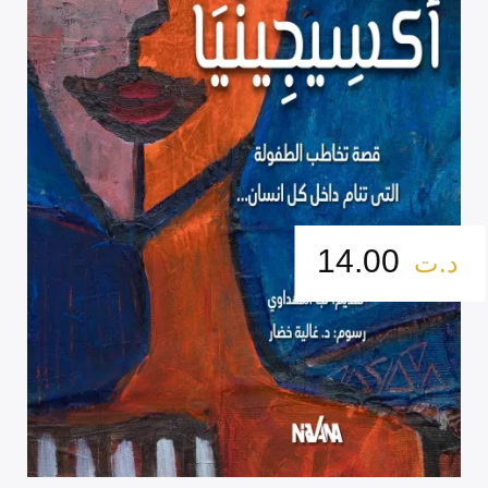
14.00
د.ت