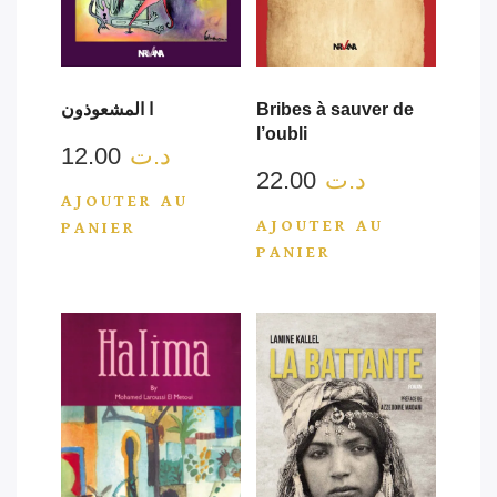
ا المشعوذون
Bribes à sauver de
l’oubli
12.00
د.ت
22.00
د.ت
AJOUTER AU
AJOUTER AU
PANIER
PANIER