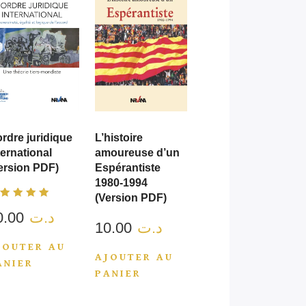
ordre juridique
L’histoire
ternational
amoureuse d’un
ersion PDF)
Espérantiste
1980-1994
(Version PDF)
ote
10.00
د.ت
.00
ur 5
10.00
د.ت
JOUTER AU
AJOUTER AU
ANIER
PANIER