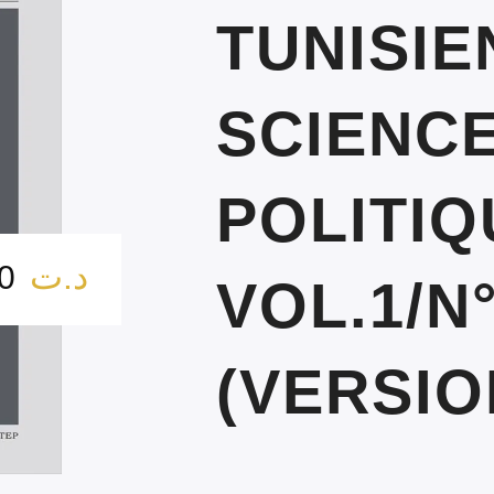
TUNISIE
SCIENC
POLITIQ
د.ت
8.00
VOL.1/N
(VERSIO