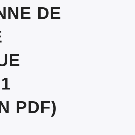
NNE DE
E
UE
°1
N PDF)