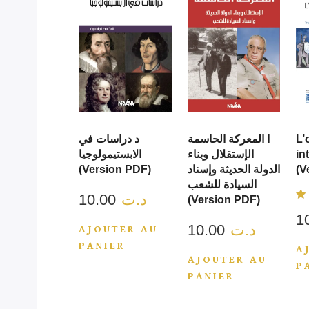
د دراسات في
ا المعركة الحاسمة
L’
الابستيمولوجيا
الإستقلال وبناء
in
(Version PDF)
الدولة الحديثة وإسناد
(V
السيادة للشعب
10.00
د.ت
(Version PDF)
N
4
s
10.00
د.ت
AJOUTER AU
PANIER
A
AJOUTER AU
P
PANIER