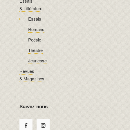
Essais
& Littérature
Essais
Romans
Poésie
Théâtre
Jeunesse
Revues
& Magazines
Suivez nous