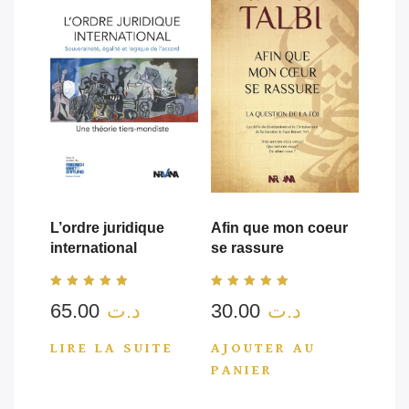
L’ordre juridique
Afin que mon coeur
international
se rassure
Note
Note
65.00
د.ت
30.00
د.ت
5.00
5.00
sur 5
sur 5
LIRE LA SUITE
AJOUTER AU
PANIER