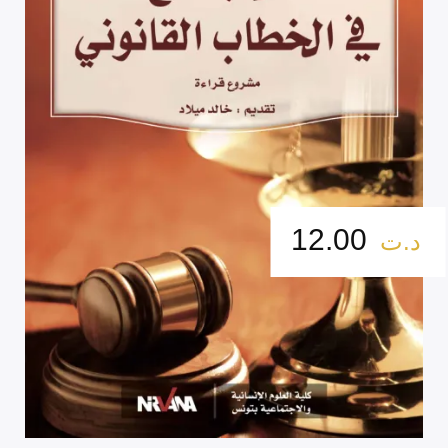
12.00
د.ت