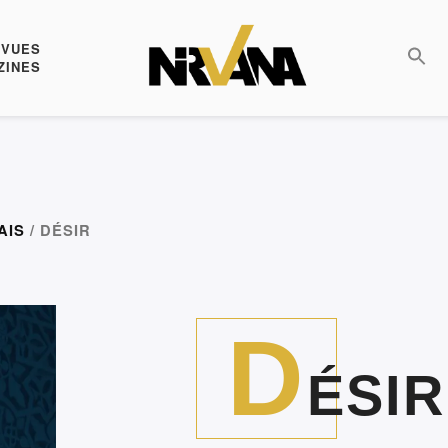
EVUES
ZINES
AIS
/ DÉSIR
D
ÉSIR