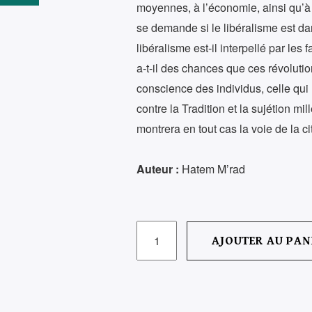
moyennes, à l’économie, ainsi qu’à
se demande si le libéralisme est dan
libéralisme est-il interpellé par le
a-t-il des chances que ces révoluti
conscience des individus, celle qui 
contre la Tradition et la sujétion mi
montrera en tout cas la voie de la ci
Auteur :
Hatem M’rad
QUANTITÉ
AJOUTER AU PAN
DE
LIBÉRALISME
ET
LIBERTÉ