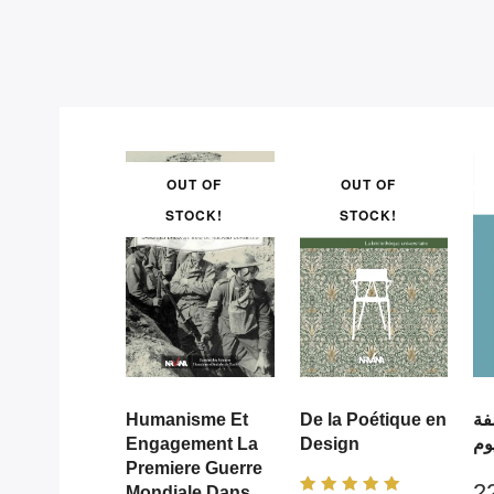
OUT OF
OUT OF
STOCK!
STOCK!
Humanisme Et
De la Poétique en
فة
Engagement La
Design
يوم
Premiere Guerre
Mondiale Dans