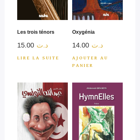
Les trois ténors
Oxygénia
15.00
د.ت
14.00
د.ت
LIRE LA SUITE
AJOUTER AU
PANIER