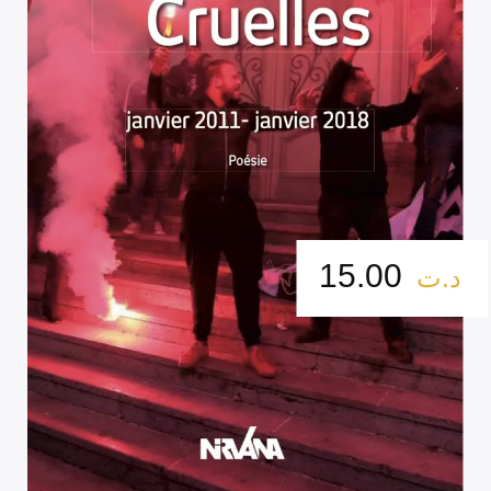
15.00
د.ت