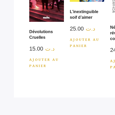
L’inextinguible
soif d’aimer
Né
25.00
د.ت
Dévolutions
ré
Cruelles
co
AJOUTER AU
PANIER
15.00
د.ت
AJOUTER AU
A
PANIER
P