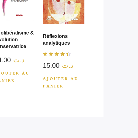
olibéralisme &
Réflexions
volution
analytiques
nservatrice
24.00
د.ت
Note
15.00
د.ت
3.00
sur 5
JOUTER AU
AJOUTER AU
ANIER
PANIER