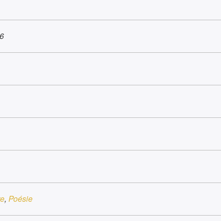
6
re
,
Poésie