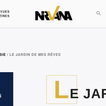
EVUES
ZINES
SIE
/ LE JARDIN DE MES RÊVES
L
E JA