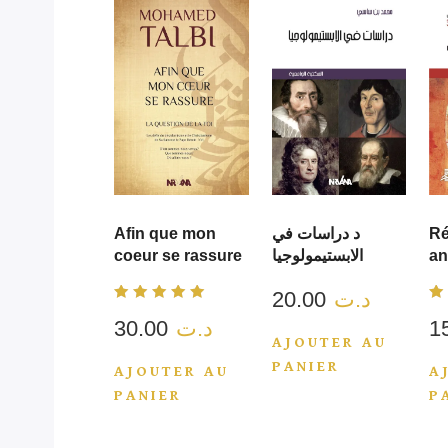
Afin que mon
د دراسات في
Ré
coeur se rassure
الابستيمولوجيا
an
20.00
د.ت
Note
N
30.00
د.ت
5.00
3
sur 5
s
AJOUTER AU
PANIER
AJOUTER AU
A
PANIER
P