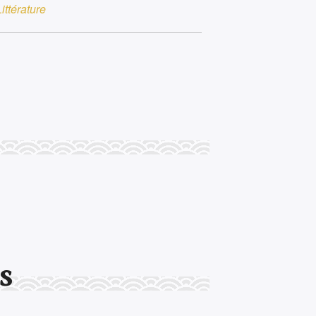
ittérature
s