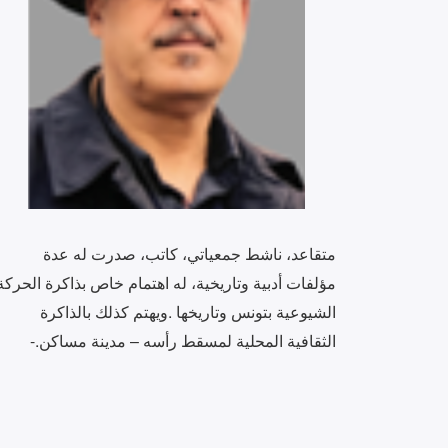
‬الثقافية‭ ‬المحلية‭ ‬لمسقط‭ ‬رأسه‭ – ‬مدينة‭ ‬مساكن‭-.‬