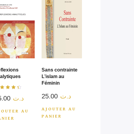
flexions
Sans contrainte
alytiques
L’islam au
Féminin
ote
25.00
د.ت
15.00
د.ت
.00
ur 5
AJOUTER AU
JOUTER AU
PANIER
ANIER