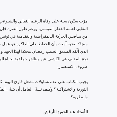
‬ظروف‭ ‬الاستعمار‭.‬
‬والنظرية؟
الأستاذ‭ ‬عبد‭ ‬الحميد‭ ‬الأرقش