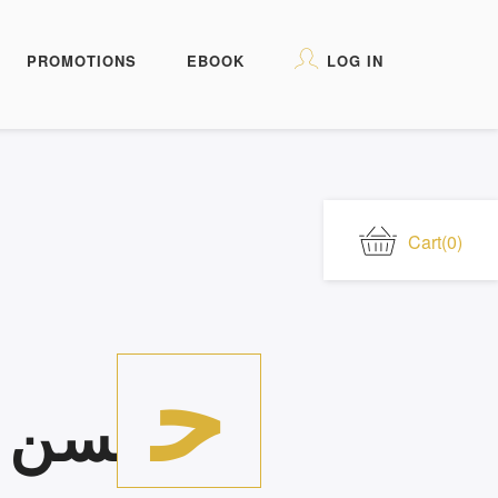
PROMOTIONS
EBOOK
LOG IN
Cart
(0)
ح
سن ا