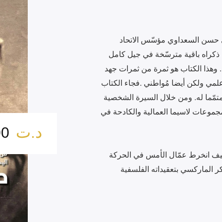
د.ت
28.00