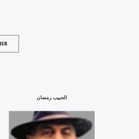
IER
الحبيب‭ ‬رمضان