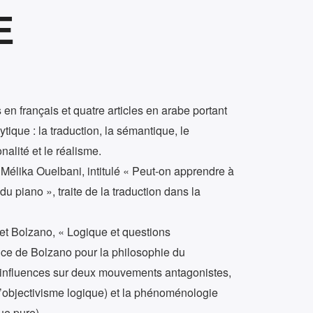
E
 en français et quatre articles en arabe portant
ique : la traduction, la sémantique, le
onalité et le réalisme.
de Mélika Ouelbani, intitulé « Peut-on apprendre à
 piano », traite de la traduction dans la
et Bolzano, « Logique et questions
nce de Bolzano pour la philosophie du
s influences sur deux mouvements antagonistes,
(l’objectivisme logique) et la phénoménologie
ue pure).