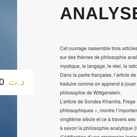
ANALYS
Cet ouvrage rassemble trois articles
sur des thèmes de philosophie analyt
mystique, le langage, le réel, la rati
Dans la partie française, l’article 
د.ت
5.00
traduire comme on apprend à jouer du
philosophie de Wittgenstein.
L’article de Sondes Khamlia, Frege 
philosophiques », montre l’importa
vingtième siècle et ce à travers se
à savoir la philosophie analytique 
(l’édification d’une grammaire logiq