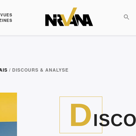
EVUES
ZINES
AIS
/ DISCOURS & ANALYSE
D
ISC