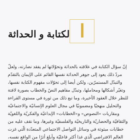
ا
لكتابة و الحداثة
إنّ سؤال الكتابة في علاقته بالحداثة وتحوّلاتها لم يفقد نضارته، ولعلّ
مردّ ذلك يعود إلى جوهر الحداثة نفسها القائم على الإيمان بالتقدّم
والتبدّل المستمرّين، ولكن أيضا إلى تحوّلات مفهوم الكتابة نفسها،
وتغيّر أشكالها ومحاملها، وتبدّل مفاهيم النصّ والخطاب بصورة لافتة
للنظر خلال العقود الأخيرة، وما تبع ذلك من ثورة في مستوى القراءة
والتحليل منهجيّا ومضمونيّا في مجال العلوم الإنسانيّة والاجتماعيّة
ومقاربات «النصوص» و»الخطابات» الإبداعيّة والفكريّة واللغويّة
والثقافيّة والحضاريّة والتاريخيّة والفلسفيّة وغيرها، وما نقف عليه من
خطابات مبثوثة في وسائل التواصل الاجتماعي المتعدّدة الّتي غزت
العالم الافتراضي الّذي غدا أكثر فاعليّة وأبلغ أثرًا من الواقع نفسه،