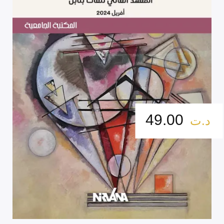
49.00
د.ت