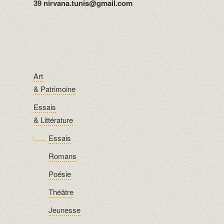
39 nirvana.tunis@gmail.com
Art
& Patrimoine
Essais
& Littérature
Essais
Romans
Poésie
Théâtre
Jeunesse