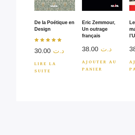
De la Poétique en
Eric Zemmour,
Le
Design
Un outrage
ma
français
l’
Note
38.00
د.ت
30.00
د.ت
5.00
sur 5
AJOUTER AU
A
LIRE LA
PANIER
P
SUITE