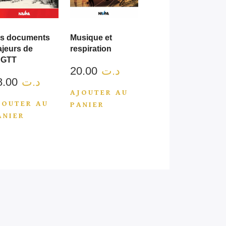
s documents
Musique et
jeurs de
respiration
UGTT
20.00
د.ت
38.00
د.ت
AJOUTER AU
JOUTER AU
PANIER
ANIER