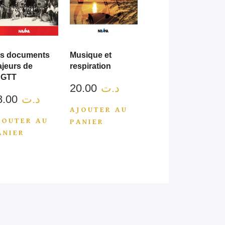
s documents
Musique et
jeurs de
respiration
UGTT
20.00
د.ت
38.00
د.ت
AJOUTER AU
JOUTER AU
PANIER
ANIER