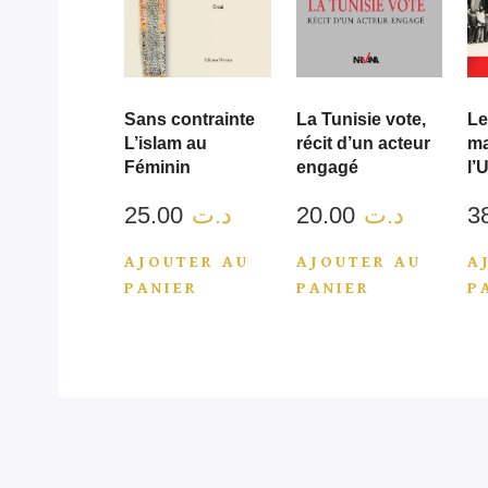
Sans contrainte
La Tunisie vote,
Le
L’islam au
récit d’un acteur
ma
Féminin
engagé
l’
25.00
د.ت
20.00
د.ت
AJOUTER AU
AJOUTER AU
A
PANIER
PANIER
P