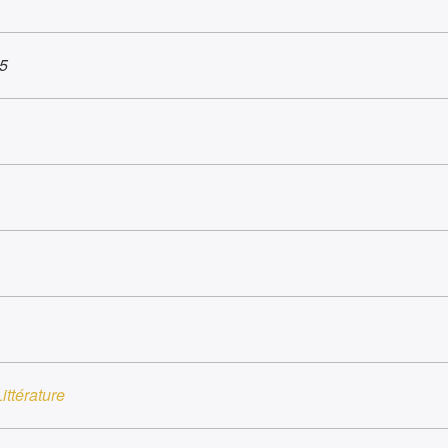
5
ittérature