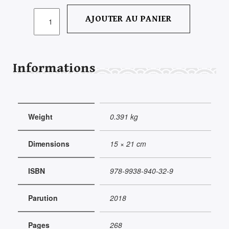
QUANTITÉ
AJOUTER AU PANIER
DE
TUNISIE
POST-
RÉVOLUTIONNAIRE,
Informations
URGENCES
EN
SUSPENS
Weight
0.391 kg
Dimensions
15 × 21 cm
ISBN
978-9938-940-32-9
Parution
2018
Pages
268