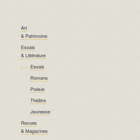
Art
& Patrimoine
Essais
& Littérature
Essais
Romans
Poésie
Théâtre
Jeunesse
Revues
& Magazines