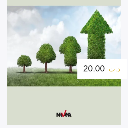
20.00
د.ت