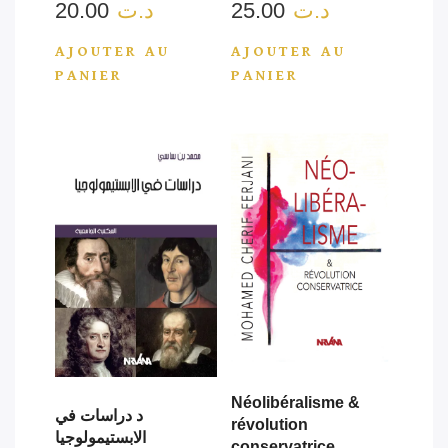
20.00
د.ت
25.00
د.ت
AJOUTER AU
AJOUTER AU
PANIER
PANIER
Néolibéralisme &
د دراسات في
révolution
الابستيمولوجيا
conservatrice