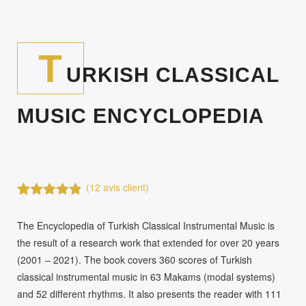
T
URKISH CLASSICAL
MUSIC ENCYCLOPEDIA
(
12
avis client)
Noté
12
4.75
sur 5
The Encyclopedia of Turkish Classical Instrumental Music is
basé sur
the result of a research work that extended for over 20 years
notations
client
(2001 – 2021). The book covers 360 scores of Turkish
classical instrumental music in 63 Makams (modal systems)
and 52 different rhythms. It also presents the reader with 111