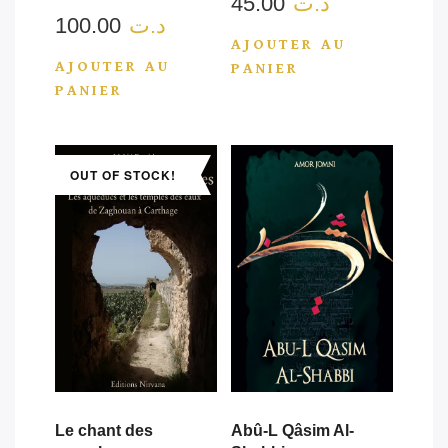
45.00
د.ت
100.00
د.ت
AJOUTER AU
AJOUTER AU
PANIER
PANIER
OUT OF STOCK!
Le chant des
Abû-L Qâsim Al-