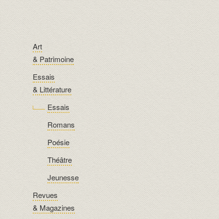
Art
& Patrimoine
Essais
& Littérature
Essais
Romans
Poésie
Théâtre
Jeunesse
Revues
& Magazines