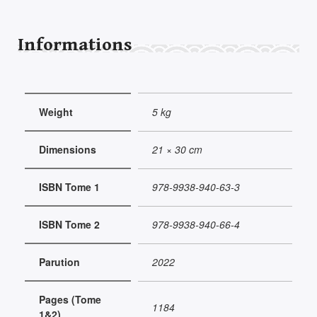
TURKISH
CLASSICAL
MUSIC
Informations
ENCYCLOPEDIA
Weight
5 kg
Dimensions
21 × 30 cm
ISBN Tome 1
978-9938-940-63-3
ISBN Tome 2
978-9938-940-66-4
Parution
2022
Pages (Tome
1184
1&2)