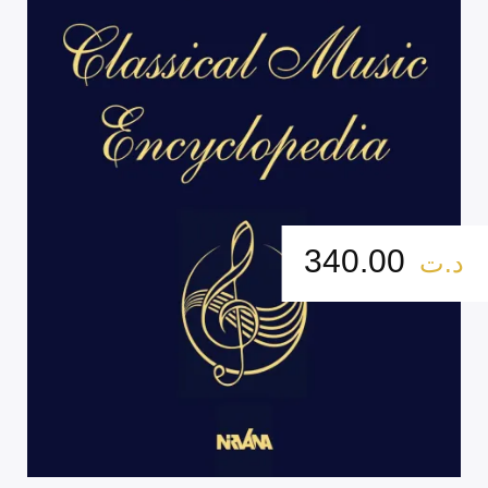
340.00
د.ت